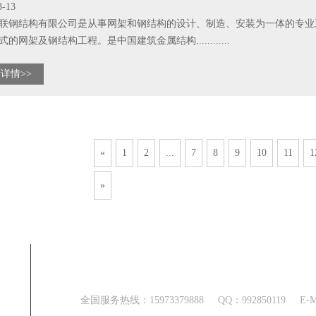
3-13
联钢结构有限公司是从事网架和钢结构的设计、制造、安装为一体的专业
的网架及钢结构工程。是中国建筑金属结构............
详情>>
«
1
2
...
7
8
9
10
11
1
»
联系方式
全国服务热线：
15973379888
QQ：
992850119
E-