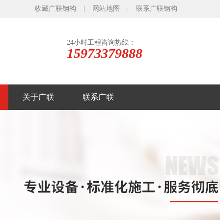
收藏广联钢构
|
网站地图
|
联系广联钢构
24小时工程咨询热线：
15973379888
关于广联
联系广联