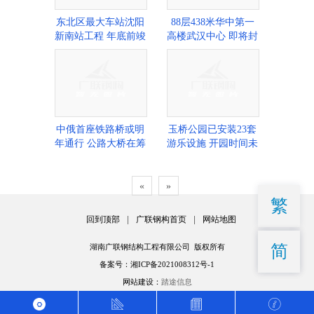
东北区最大车站沈阳
88层438米华中第一
新南站工程 年底前竣
高楼武汉中心 即将封
工
顶
中俄首座铁路桥或明
玉桥公园已安装23套
年通行 公路大桥在筹
游乐设施 开园时间未
备
定
«
»
繁
回到顶部
|
广联钢构首页
|
网站地图
简
湖南广联钢结构工程有限公司 版权所有
备案号：湘ICP备2021008312号-1
网站建设：
踏途信息