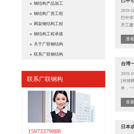
巴中
钢结构产品加工
2019-1
钢结构厂房工程
巴中市
网架钢结构工程
开工建设
钢结构工程承接
查看
关于广联钢结构
联系广联钢结构
台湾
2019-1
联系
广联钢构
[环球
外，一辆
查看
日本
15973379888