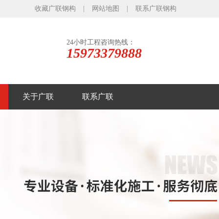
收藏广联钢构
|
网站地图
|
联系广联钢构
24小时工程咨询热线：
15973379888
关于广联
联系广联