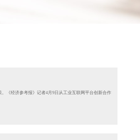
策。《经济参考报》记者4月9日从工业互联网平台创新合作