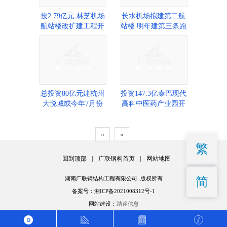
投2.79亿元 林芝机场
长水机场拟建第二航
航站楼改扩建工程开
站楼 明年建第三条跑
工
道
总投资80亿元建杭州
投资147.3亿秦巴现代
大悦城或今年7月份
高科中医药产业园开
开工
工
«
»
繁
回到顶部
|
广联钢构首页
|
网站地图
简
湖南广联钢结构工程有限公司 版权所有
备案号：湘ICP备2021008312号-1
网站建设：
踏途信息