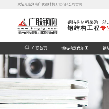
欢迎光临湖南广联钢结构工程有限公司官网！
钢结构材料采购一站
钢结构工程
专
广联首页
钢结构定做加工
钢