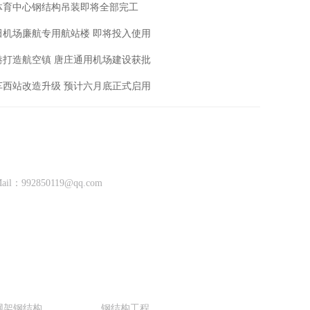
体育中心钢结构吊装即将全部完工
田机场廉航专用航站楼 即将投入使用
港打造航空镇 唐庄通用机场建设获批
车西站改造升级 预计六月底正式启用
Mail：
992850119@qq.com
网架钢结构
钢结构工程