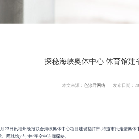
探秘海峡奥体中心 体育馆建
本文来源：
色涂君网络
发布日期：
20
23日讯福州晚报联合海峡奥体中心项目建设指挥部,特邀市民走进奥体中心
、网球馆)”与“井”字空中连廊探秘。