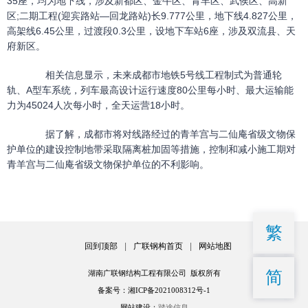
35座，均为地下线，涉及新都区、金牛区、青羊区、武侯区、高新
区;二期工程(迎宾路站—回龙路站)长9.777公里，地下线4.827公里，
高架线6.45公里，过渡段0.3公里，设地下车站6座，涉及双流县、天
府新区。
相关信息显示，未来成都市地铁5号线工程制式为普通轮
轨、A型车系统，列车最高设计运行速度80公里每小时、最大运输能
力为45024人次每小时，全天运营18小时。
据了解，成都市将对线路经过的青羊宫与二仙庵省级文物保
护单位的建设控制地带采取隔离桩加固等措施，控制和减小施工期对
青羊宫与二仙庵省级文物保护单位的不利影响。
繁
回到顶部
|
广联钢构首页
|
网站地图
简
湖南广联钢结构工程有限公司 版权所有
备案号：湘ICP备2021008312号-1
网站建设：
踏途信息