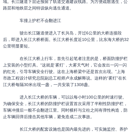
域。长江隧道下层还预留了轨道交通建设线路。为方便疏散逃生，公
路层和地铁层之间特设纵向逃生通道。
车撞上护栏不会翻进江
驶出长江隧道便进入了长兴岛，开过6公里的大桥连接段
后，即进入长江大桥桥面。长江大桥长度近10公里，比东海大桥的32
公里明显要短。
在长江大桥上行车，首先引起笔者注意的是，桥面防撞护栏
上安装的小型灯具。“这就是‘雾灯’，大雾天气时，它会发出一闪一闪
的红光，引导车辆安全行驶。这在上海桥梁中还是首次出现。”上海
市政工程设计研究总院副总工程师卢永成解释说。这样的“雾灯”在长
江大桥每隔30米出现一盏，一共安装了1308盏。
进入长江大桥的车辆，可以以每小时100公里的时速行驶。
为确保安全，长江大桥的防撞护栏设置首次采用了半刚性防撞护栏，
车辆冲撞后一般不会翻进江里。同时横杆与立柱之间有弹性构造，防
止车辆回弹后撞击其他车辆，避免造成二次事故。
长江大桥的配套设施也是国内最先进的，可实施监控、养护