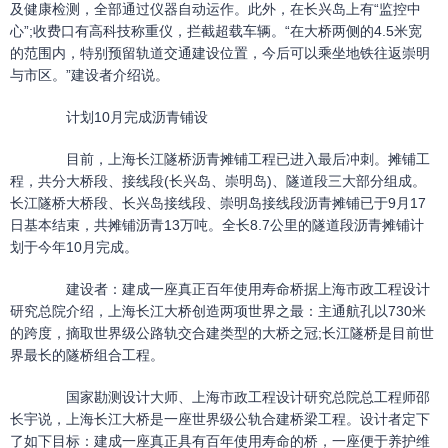
及健康检测，全部通过仪器自动运作。此外，在长兴岛上有“监控中
心”;收费口有高科技称重仪，拦截超载车辆。“在大桥两侧的4.5米宽
的范围内，特别预留轨道交通建设位置，今后可以乘坐地铁往返崇明
与市区。”建设者介绍说。
计划10月完成沥青铺设
目前，上海长江隧桥沥青摊铺工程已进入最后冲刺。摊铺工
程，共分大桥段、接线段(长兴岛、崇明岛)、隧道段三大部分组成。
长江隧桥大桥段、长兴岛接线段、崇明岛接线段沥青摊铺已于9月17
日基本结束，共摊铺沥青13万吨。全长8.7公里的隧道段沥青摊铺计
划于今年10月完成。
建设者：建成一座真正百年使用寿命桥据上海市政工程设计
研究总院介绍，上海长江大桥创造两项世界之最：主通航孔以730米
的跨度，摘取世界级公路轨交合建类型的大桥之冠;长江隧桥是目前世
界最长的隧桥组合工程。
国家勘测设计大师、上海市政工程设计研究总院总工程师邵
长宇说，上海长江大桥是一座世界级公轨合建桥梁工程。设计者定下
了如下目标：建成一座真正具有百年使用寿命的桥，一座便于养护维