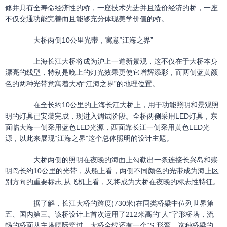
修并具有全寿命经济性的桥，一座技术先进并且造价经济的桥，一座
不仅交通功能完善而且能够充分体现美学价值的桥。
大桥两侧10公里光带，寓意“江海之界”
上海长江大桥将成为沪上一道新景观，这不仅在于大桥本身
漂亮的线型，特别是晚上的灯光效果更使它增辉添彩，而两侧蓝黄颜
色的两种光带意寓着大桥“江海之界”的地理位置。
在全长约10公里的上海长江大桥上，用于功能照明和景观照
明的灯具已安装完成，现进入调试阶段。全桥两侧采用LED灯具，东
面临大海一侧采用蓝色LED光源，西面靠长江一侧采用黄色LED光
源，以此来展现“江海之界”这个总体照明的设计主题。
大桥两侧的照明在夜晚的海面上勾勒出一条连接长兴岛和崇
明岛长约10公里的光带，从船上看，两侧不同颜色的光带成为海上区
别方向的重要标志;从飞机上看，又将成为大桥在夜晚的标志性特征。
据了解，长江大桥的跨度(730米)在同类桥梁中位列世界第
五、国内第三。该桥设计上首次运用了212米高的“人”字形桥塔，流
畅的桥面从主塔腰际穿过，大桥全线还有一个“S”形弯。这种桥梁的