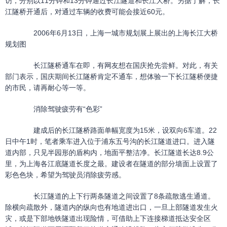
访，分别以11分钟和13分钟通过长江隧道和长江大桥。另据了解，长
江隧桥开通后，对通过车辆的收费可能会接近60元。
2006年6月13日，上海一城市规划展上展出的上海长江大桥
规划图
长江隧桥通车在即，有网友想在国庆抢先尝鲜。对此，有关
部门表示，国庆期间长江隧桥肯定不通车，想体验一下长江隧桥便捷
的市民，请再耐心等一等。
消除驾驶疲劳有“色彩”
建成后的长江隧桥路面单幅宽度为15米，设双向6车道。22
日中午1时，笔者乘车进入位于浦东五号沟的长江隧道进口。进入隧
道内部，只见半园形的盾构内，地面平整洁净。长江隧道长达8.9公
里，为上海各江底隧道长度之最。建设者在隧道的部分墙面上设置了
彩色色块，希望为驾驶员消除疲劳感。
长江隧道的上下行两条隧道之间设置了8条疏散逃生通道。
除横向疏散外，隧道内的纵向也有地道进出口，一旦上部隧道发生火
灾，或是下部地铁隧道出现险情，可借助上下连接梯道抵达安全区