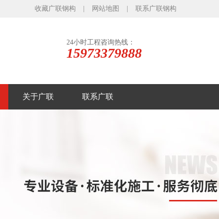
收藏广联钢构
|
网站地图
|
联系广联钢构
24小时工程咨询热线：
15973379888
关于广联
联系广联