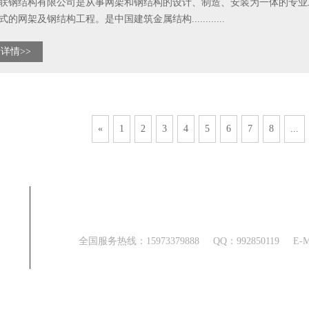
联钢结构有限公司是从事网架和钢结构的设计、制造、安装为一体的专业
的网架及钢结构工程。是中国建筑金属结构............
详情>>
«
1
2
3
4
5
6
7
8
...
联系方式
全国服务热线：
15973379888
QQ：
992850119
E-