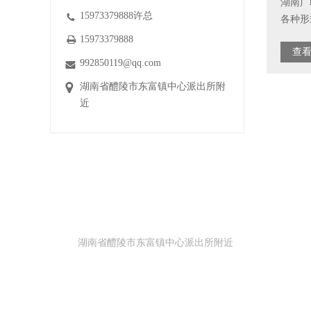
湖南广
15973379888许总
各种形式
15973379888
查看
992850119@qq.com
湖南省醴陵市东富镇中心派出所附
近
地址
湖南省醴陵市东富镇中心派出所附近