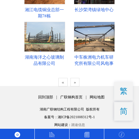
湘江电缆铜业总部一
长沙荣湾镇绿地中心
期7#栋
湖南海洋之心玻璃制
中车株洲电力机车研
品有限公司
究所有限公司风电事
业部堆场建设项目
«
»
繁
回到顶部
|
广联钢构首页
|
网站地图
简
湖南广联钢结构工程有限公司 版权所有
备案号：湘ICP备2021008312号-1
网站建设：
踏途信息